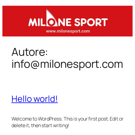
Vai
al
contenuto
Autore:
info@milonesport.com
Hello world!
Welcome to WordPress. This is your first post. Edit or
delete it, then start writing!